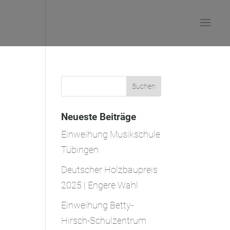
Neueste Beiträge
Einweihung Musikschule
Tübingen
Deutscher Holzbaupreis
2025 | Engere Wahl
Einweihung Betty-
Hirsch-Schulzentrum