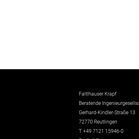
Faltlhauser Krapf
Beratende Ingenieurgesell
Gerhard-Kindler-Straße 13
72770 Reutlingen
T
+49 7121 15946-0