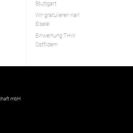
Stuttgart
Wir gratulieren Karl
Eisele!
Einweihung THW
Ostfildern
schaft mbH