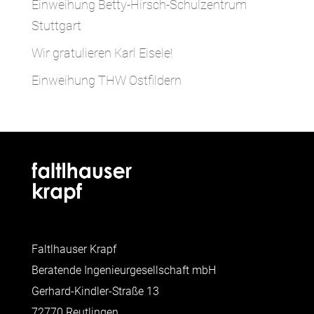
Einweihung Betty-Hirsch-Schulzentrum
Stuttgart
Wir gratulieren Karl Eisele!
Einweihung THW Ostfildern
Faltlhauser Krapf
Beratende Ingenieurgesellschaft mbH
Gerhard-Kindler-Straße 13
72770 Reutlingen