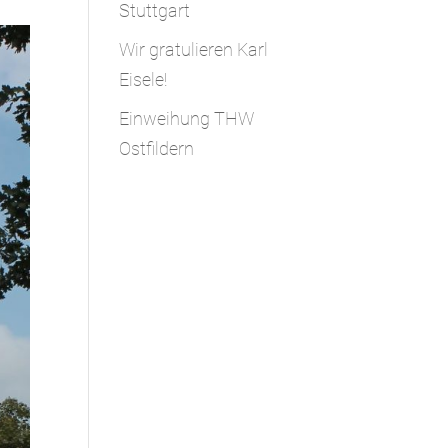
Stuttgart
Wir gratulieren Karl
Eisele!
Einweihung THW
Ostfildern