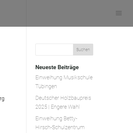
Neueste Beiträge
Einweihung Musikschule
Tübingen
-
Deutscher Holzbaupreis
rg
2025 | Engere Wahl
Einweihung Betty-
Hirsch-Schulzentrum