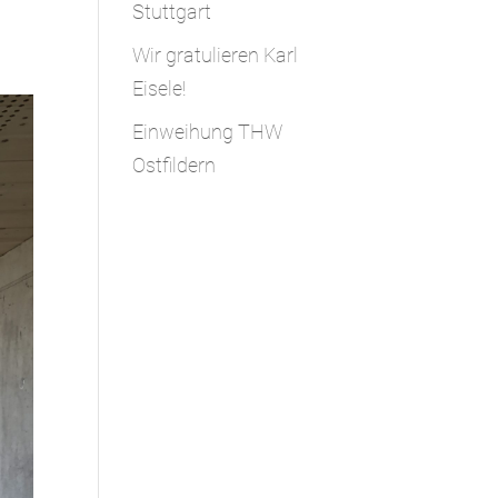
Stuttgart
Wir gratulieren Karl
Eisele!
Einweihung THW
Ostfildern