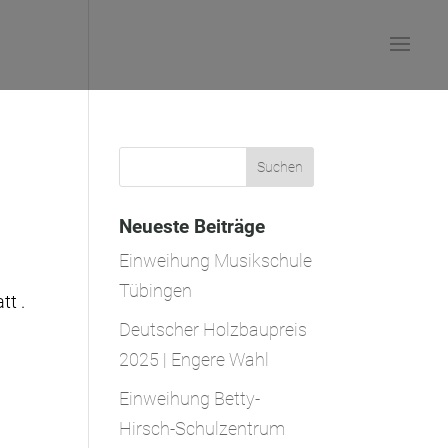
Neueste Beiträge
Einweihung Musikschule
Tübingen
tt .
Deutscher Holzbaupreis
2025 | Engere Wahl
Einweihung Betty-
Hirsch-Schulzentrum