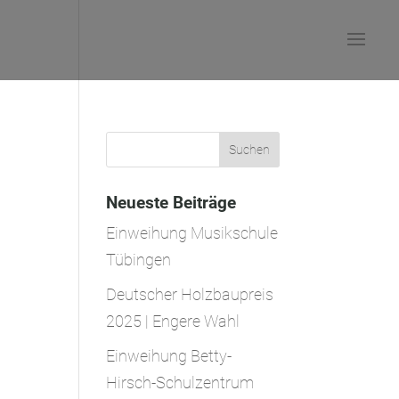
Neueste Beiträge
Einweihung Musikschule
Tübingen
Deutscher Holzbaupreis
2025 | Engere Wahl
Einweihung Betty-
Hirsch-Schulzentrum