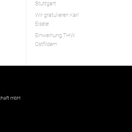
Stuttgart
Wir gratulieren Karl
Eisele!
Einweihung THW
Ostfildern
schaft mbH