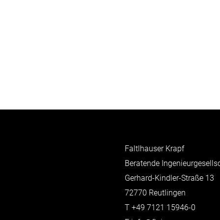
Faltlhauser Krapf
Beratende Ingenieurgesell
Gerhard-Kindler-Straße 13
72770 Reutlingen
T
+49 7121 15946-0