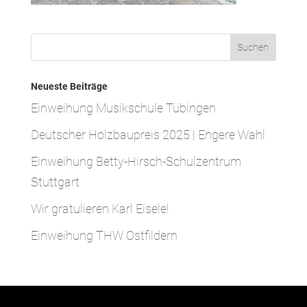
Neueste Beiträge
Einweihung Musikschule Tübingen
Deutscher Holzbaupreis 2025 | Engere Wahl
Einweihung Betty-Hirsch-Schulzentrum
Stuttgart
Wir gratulieren Karl Eisele!
Einweihung THW Ostfildern