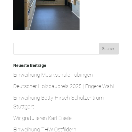
Neueste Beiträge
Einweihung Musikschule Tübingen
Deutscher Holzbaupreis 2025 | Engere Wahl
Einweihung Betty-Hirsch-Schulzentrum
Stuttgart
Wir gratulieren Karl Eisele!
Einweihung THW Ostfildern