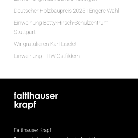
Deutscher Holzbaupreis 2025 | Engere Wahl
Einweihung Betty-Hirsch-Schulzentrum
Stuttgart
Wir gratulieren Karl Eisele!
Einweihung THW Ostfildern
Faltlhauser Krapf