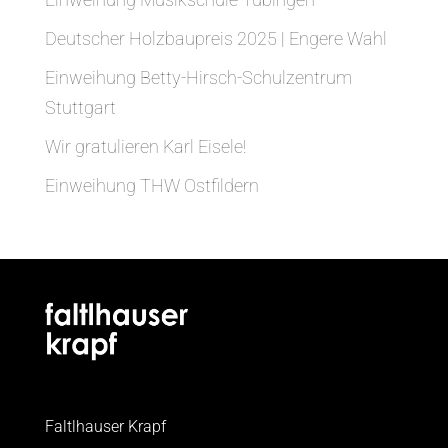
Deutscher Holzbaupreis 2025 | Engere Wahl
Einweihung Betty-Hirsch-Schulzentrum
Stuttgart
Wir gratulieren Karl Eisele!
Einweihung THW Ostfildern
Faltlhauser Krapf