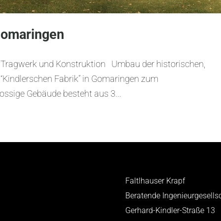
Gomaringen
Tragwerk und Konstruktion Umbau der historischen,
“Kindlerschen Fabrik” in Gomaringen zum
ssige Gebäude besteht aus 3...
Faltlhauser Krapf
Beratende Ingenieurgesell
Gerhard-Kindler-Straße 13