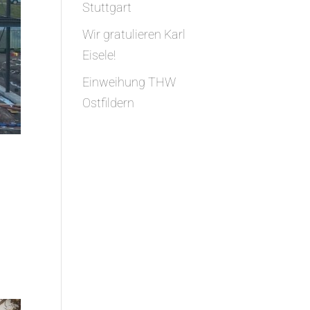
Stuttgart
Wir gratulieren Karl
Eisele!
Einweihung THW
Ostfildern
d