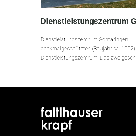
Dienstleistungszentrum 
Dienstleistungszentrum Gomaringen ; 
denkmalgeschützten (Baujahr ca. 1902) 
Dienstleistungszentrum. Das zweigescho