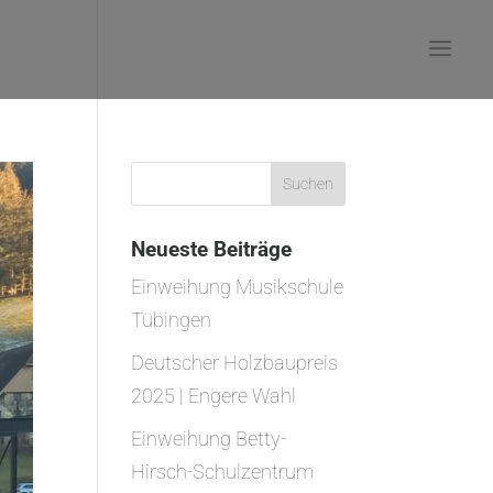
Neueste Beiträge
Einweihung Musikschule
Tübingen
Deutscher Holzbaupreis
2025 | Engere Wahl
Einweihung Betty-
Hirsch-Schulzentrum