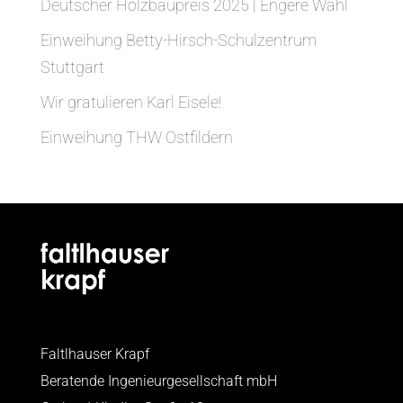
Deutscher Holzbaupreis 2025 | Engere Wahl
Einweihung Betty-Hirsch-Schulzentrum
Stuttgart
Wir gratulieren Karl Eisele!
Einweihung THW Ostfildern
Faltlhauser Krapf
Beratende Ingenieurgesellschaft mbH