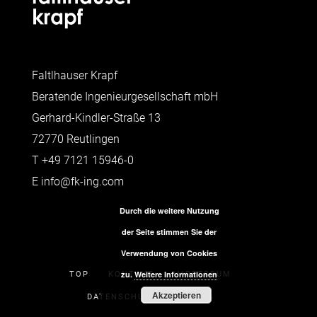
Faltlhauser Krapf
Beratende Ingenieurgesellschaft mbH
Gerhard-Kindler-Straße 13
72770 Reutlingen
T
+49 7121 15946-0
E
info@fk-ing.com
Durch die weitere Nutzung
der Seite stimmen Sie der
Verwendung von Cookies
zu.
Weitere Informationen
TOP
KONTAKT
IMPRESSUM
Akzeptieren
DATENSCHUTZERKLÄRUNG