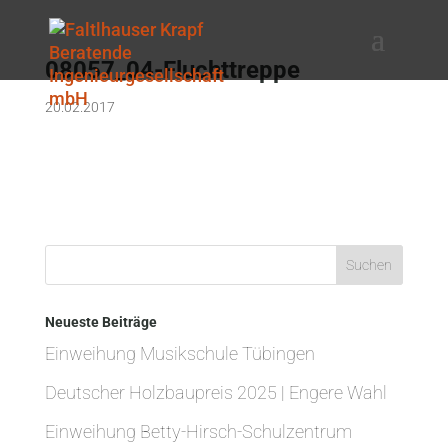
08057_04-Fluchttreppe
20.02.2017
Neueste Beiträge
Einweihung Musikschule Tübingen
Deutscher Holzbaupreis 2025 | Engere Wahl
Einweihung Betty-Hirsch-Schulzentrum