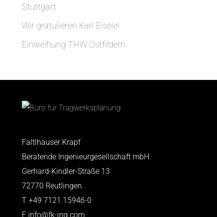
Stuttgart
Wir gratulieren Karl Eisele!
Einweihung THW Ostfildern
Faltlhauser Krapf
Beratende Ingenieurgesellschaft mbH
Gerhard-Kindler-Straße 13
72770 Reutlingen
T
+49 7121 15946-0
E
info@fk-ing.com