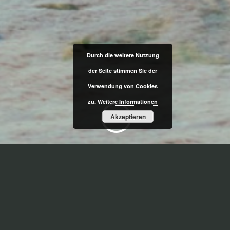
Durch die weitere Nutzung
der Seite stimmen Sie der
Verwendung von Cookies
zu.
Weitere Informationen
;
Akzeptieren
Tragwerk und Konstruktion
In Reutlingen wurden drei Kulturprojekte
entwickelt und geplant. Der Um- und Neubau
„Kulturzentrum im Foyer U3“ stellte dabei die