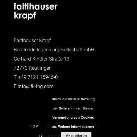
Faltlhauser Krapf
Beratende Ingenieurgesellschaft mbH
Gerhard-Kindler-Straße 13
72770 Reutlingen
T
+49 7121 15946-0
E
info@fk-ing.com
Durch die weitere Nutzung
der Seite stimmen Sie der
Verwendung von Cookies
zu.
Weitere Informationen
TOP
KONTAKT
IMPRESSUM
Akzeptieren
DATENSCHUTZERKLÄRUNG