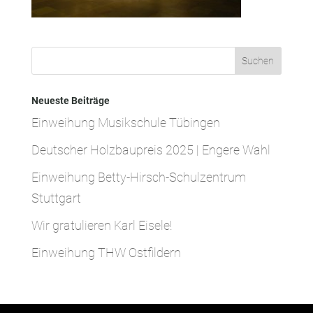
Neueste Beiträge
Einweihung Musikschule Tübingen
Deutscher Holzbaupreis 2025 | Engere Wahl
Einweihung Betty-Hirsch-Schulzentrum
Stuttgart
Wir gratulieren Karl Eisele!
Einweihung THW Ostfildern