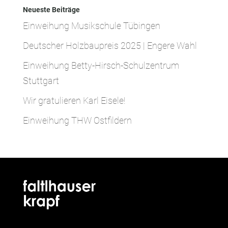
Neueste Beiträge
Einweihung Musikschule Tübingen
Deutscher Holzbaupreis 2025 | Engere Wahl
Einweihung Betty-Hirsch-Schulzentrum
Stuttgart
Wir gratulieren Karl Eisele!
Einweihung THW Ostfildern