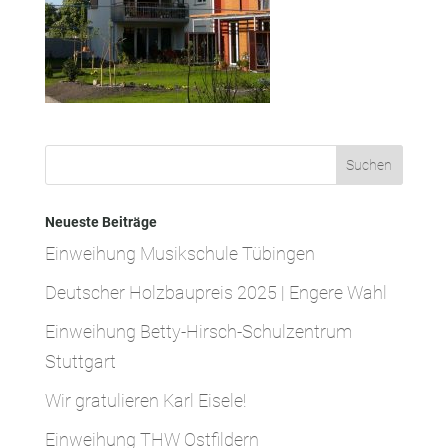
Neueste Beiträge
Einweihung Musikschule Tübingen
Deutscher Holzbaupreis 2025 | Engere Wahl
Einweihung Betty-Hirsch-Schulzentrum
Stuttgart
Wir gratulieren Karl Eisele!
Einweihung THW Ostfildern