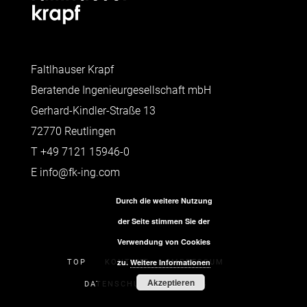
Faltlhauser Krapf
Beratende Ingenieurgesellschaft mbH
Gerhard-Kindler-Straße 13
72770 Reutlingen
T
+49 7121 15946-0
E
info@fk-ing.com
Durch die weitere Nutzung
der Seite stimmen Sie der
Verwendung von Cookies
zu.
Weitere Informationen
TOP
KONTAKT
IMPRESSUM
Akzeptieren
DATENSCHUTZERKLÄRUNG