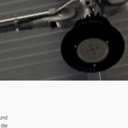
 und
 die