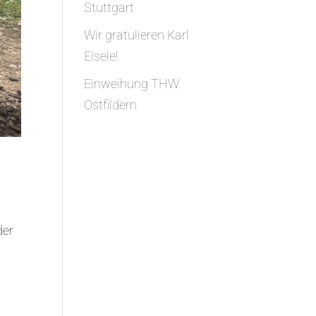
Stuttgart
Wir gratulieren Karl
Eisele!
Einweihung THW
Ostfildern
der