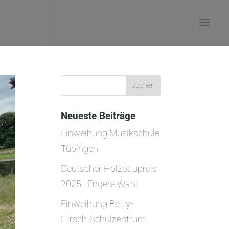
Neueste Beiträge
Einweihung Musikschule
Tübingen
Deutscher Holzbaupreis
2025 | Engere Wahl
Einweihung Betty-
Hirsch-Schulzentrum