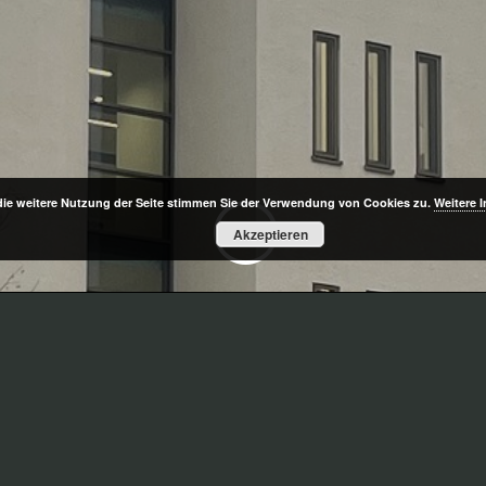
die weitere Nutzung der Seite stimmen Sie der Verwendung von Cookies zu.
Weitere 
;
Akzeptieren
 und Konstruktion
s Labor-/Bürogebäudes in Tübingen, Unterkellerung als 
ung, Erdgeschoss und 4 Obergeschossen.